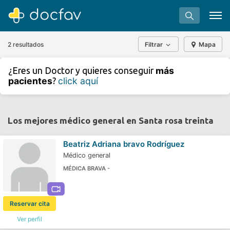
2 resultados
Filtrar
Mapa
+
−
más
¿Eres un Doctor y quieres conseguir
⇧
pacientes
click aquí
?
»
©
OpenStreetMap
contributors.
Buscar
Software para clínicas
Los mejores médico general en Santa rosa treinta
Soporte
Beatriz Adriana bravo Rodríguez
¿Eres un doctor?
Médico general
MÉDICA BRAVA -
Reservar cita
Ver perfil