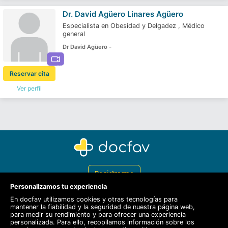
Dr.
David Agüero Linares Agüero
Especialista en Obesidad y Delgadez
,
Médico
general
Dr David Agüero -
Reservar cita
Ver perfil
Registrarme
Personalizamos tu experiencia
Docfav
En docfav utilizamos cookies y otras tecnologías para
mantener la fiabilidad y la seguridad de nuestra página web,
Recursos
para medir su rendimiento y para ofrecer una experiencia
personalizada. Para ello, recopilamos información sobre los