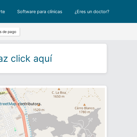
rte
Software para clínicas
¿Eres un doctor?
s de pago
z click aquí
treetMap
contributors.