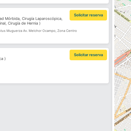
Solicitar reserva
dad Mórbida,
Cirugía Laparoscópica,
inal,
Cirugía de Hernia
)
istus Muguerza Av. Melchor Ocampo, Zona Centro
Solicitar reserva
ica
)