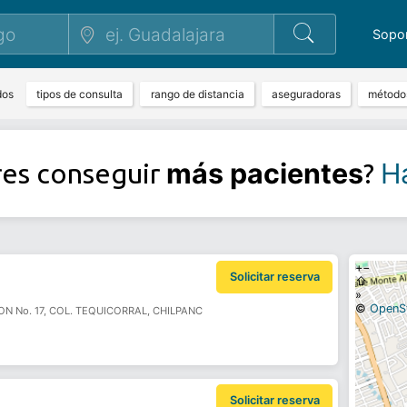
Sopo
dos
tipos de consulta
rango de distancia
aseguradoras
método
más pacientes
Ha
res conseguir
?
+
−
Solicitar reserva
⇧
»
©
OpenS
N No. 17, COL. TEQUICORRAL, CHILPANC
Solicitar reserva