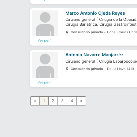
Marco Antonio Ojeda Reyes
Cirujano general
(
Cirugía de la Obesi
Cirugía Bariátrica,
Cirugía Gastrointest
Consultorio privado -
Consultorios Chr
Ver perfil
Antonio Navarro Manjarréz
Cirujano general
(
Cirugía Laparoscóp
Consultorio privado -
De La Llave 1419
Ver perfil
«
1
2
3
4
»