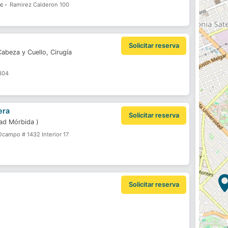
Sc -
Ramirez Calderon 100
Solicitar reserva
Cabeza y Cuello,
Cirugía
3304
era
Solicitar reserva
dad Mórbida
)
campo # 1432 Interior 17
Solicitar reserva